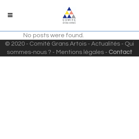
No posts were found.
© 2020 - Comité Grans Artois -
Actualités
-
Qui
sommes-nous ?
-
Mentions légales
-
Contact