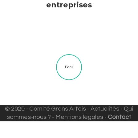
entreprises
Back
© 2020 - Comité Grans Artois -
Actualités
-
Qui
sommes-nous ?
-
Mentions légales
-
Contact