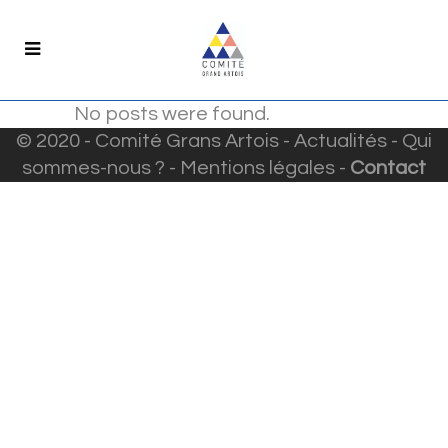
No posts were found.
© 2020 - Comité Grans Artois -
Actualités
-
Qui
sommes-nous ?
-
Mentions légales
-
Contact