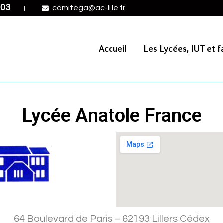
.03
comitega@ac-lille.fr
||
Accueil
Les Lycées, IUT et fa
Lycée Anatole France
64 Boulevard de Paris – 62193 Lillers Cédex