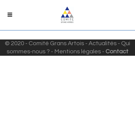
© 2020 - Comité Grans Artois -
Actualités
-
Qui
sommes-nous ?
-
Mentions légales
-
Contact