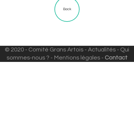
Back
© 2020 - Comité Grans Artois -
Actualités
-
Qui
sommes-nous ?
-
Mentions légales
-
Contact