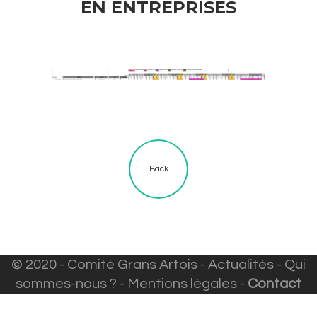
EN ENTREPRISES
Back
© 2020 - Comité Grans Artois -
Actualités
-
Qui
sommes-nous ?
-
Mentions légales
-
Contact