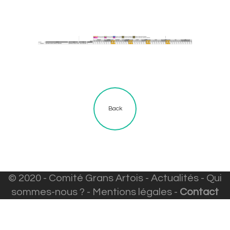
Back
© 2020 - Comité Grans Artois -
Actualités
-
Qui
sommes-nous ?
-
Mentions légales
-
Contact