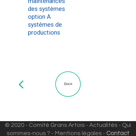
maintenances
des systèmes
option A
systèmes de
productions
Back
© 2020 - Comité Grans Artois -
Actualités
-
Qui
sommes-nous ?
-
Mentions légales
-
Contact