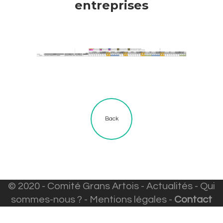
entreprises
Back
© 2020 - Comité Grans Artois -
Actualités
-
Qui
sommes-nous ?
-
Mentions légales
-
Contact