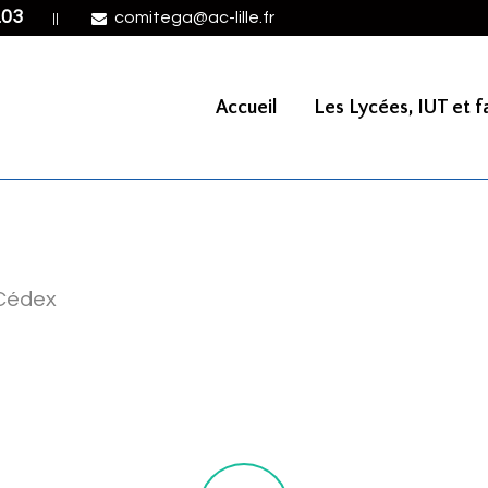
.03
comitega@ac-lille.fr
||
Accueil
Les Lycées, IUT et fa
 Cédex