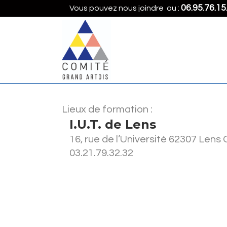
06.95.76.15
Vous pouvez nous joindre au :
Lieux de formation :
I.U.T. de Lens
16, rue de l’Université 62307 Lens
03.21.79.32.32