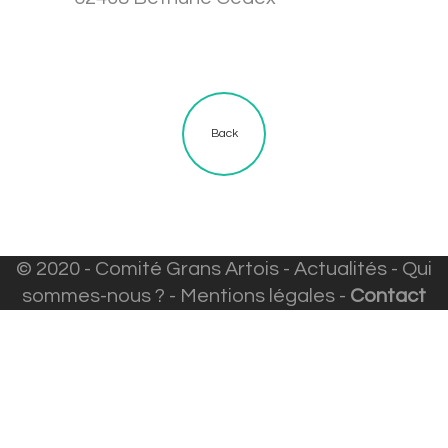
Back
© 2020 - Comité Grans Artois -
Actualités
-
Qui
sommes-nous ?
-
Mentions légales
-
Contact