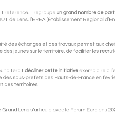
it référence. Il regroupe
un grand nombre de part
t l’IUT de Lens, l’EREA (Établissement Régional d’
ensité des échanges et des travaux permet aux chef
le
des jeunes sur le territoire, de faciliter les
recru
ouhaiterait
décliner cette initiative
exemplaire à l’é
le des sous-préfets des Hauts-de-France en févrie
 des territoires.
 Grand Lens s’articule avec le Forum Euralens 20