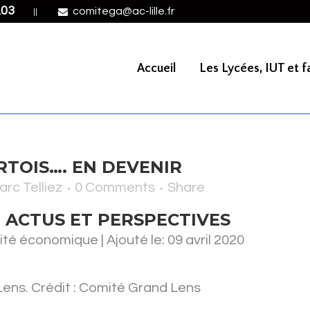
.03
comitega@ac-lille.fr
||
Accueil
Les Lycées, IUT et fa
TOIS…. EN DEVENIR
rc Telliez
0 Comments
Share
: ACTUS ET PERSPECTIVES
ité économique | Ajouté le: 09 avril 2020
ens. Crédit : Comité Grand Lens