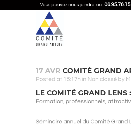
06.95.76.15
Vous pouvez nous joindre au :
17 AVR
COMITÉ GRAND AR
Posted at 15:17h
in
Non classé
by
Ma
LE COMITÉ GRAND LENS 
Formation, professionnels, attractiv
Séminaire annuel du Comité Grand L