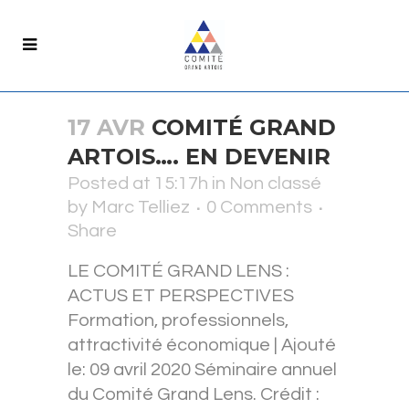
17 AVR
COMITÉ GRAND
ARTOIS…. EN DEVENIR
Posted at 15:17h
in
Non classé
by
Marc Telliez
0 Comments
Share
LE COMITÉ GRAND LENS :
ACTUS ET PERSPECTIVES
Formation, professionnels,
attractivité économique | Ajouté
le: 09 avril 2020 Séminaire annuel
du Comité Grand Lens. Crédit :