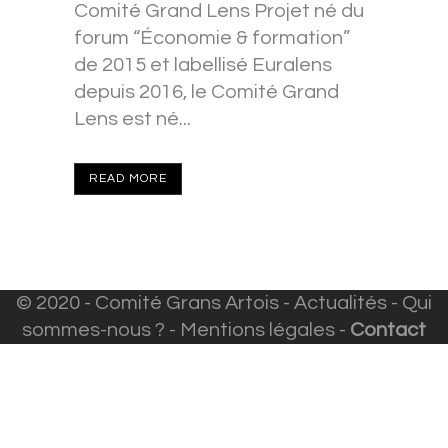
Comité Grand Lens Projet né du
forum “Économie & formation”
de 2015 et labellisé Euralens
depuis 2016, le Comité Grand
Lens est né...
READ MORE
© 2020 - Comité Grans Artois -
Actualités
-
Qui
sommes-nous ?
-
Mentions légales
-
Contact