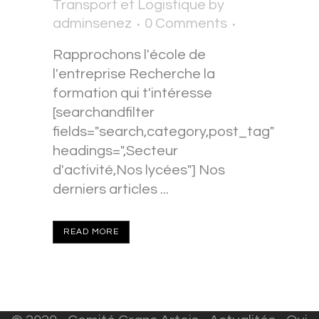
Transport et Logistique
by
adminsenez
0 Comments
Rapprochons l'école de
l'entreprise Recherche la
formation qui t'intéresse
[searchandfilter
fields="search,category,post_tag"
headings=",Secteur
d'activité,Nos lycées"] Nos
derniers articles ...
READ MORE