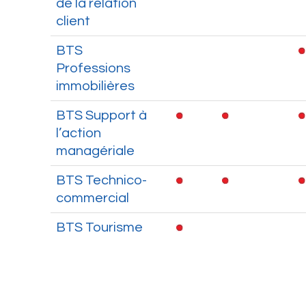
de la relation
client
BTS
Professions
immobilières
BTS Support à
l’action
managériale
BTS Technico-
commercial
BTS Tourisme